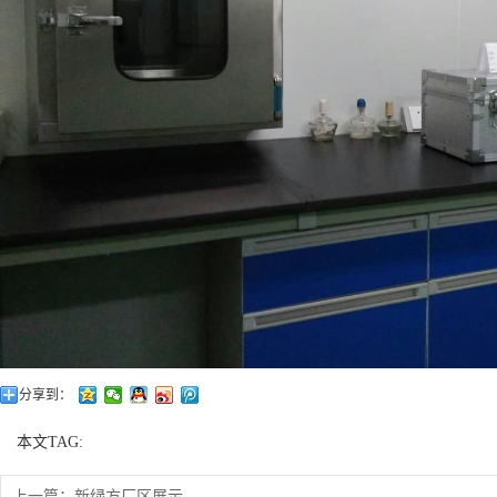
分享到：
本文TAG:
上一篇：
新绿方厂区展示